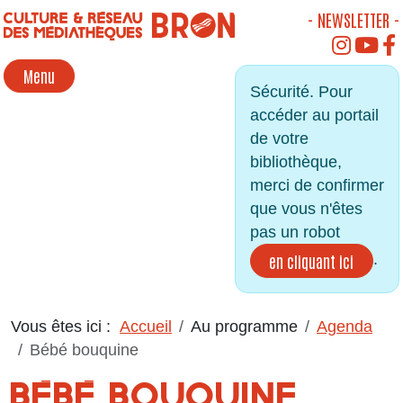
Panneau de gestion des cookies
- NEWSLETTER -
INSTAGR
YOU
Menu
Sécurité. Pour
accéder au portail
de votre
bibliothèque,
merci de confirmer
que vous n'êtes
pas un robot
.
en cliquant ici
Vous êtes ici :
Accueil
Au programme
Agenda
Bébé bouquine
BÉBÉ BOUQUINE