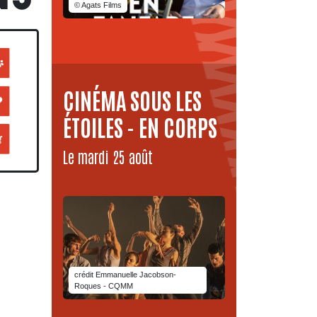
© Agats Films
QUES
CINÉMA SOUS LES
ÉTOILES - EN CORPS
Le mardi 25 août
crédit Emmanuelle Jacobson-
Roques - CQMM