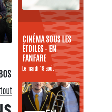
CINÉMA SOUS LES
ÉTOILES - EN
FANFARE
Le mardi 18 août
BOS
 tout
NS