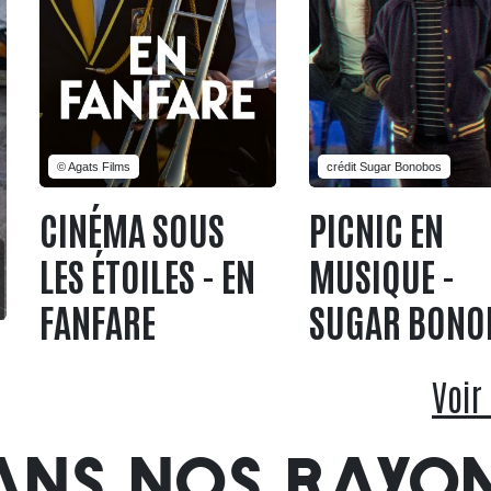
© Agats Films
crédit Sugar Bonobos
CINÉMA SOUS
PICNIC EN
LES ÉTOILES - EN
MUSIQUE -
FANFARE
SUGAR BONO
Voir
ANS NOS RAYO