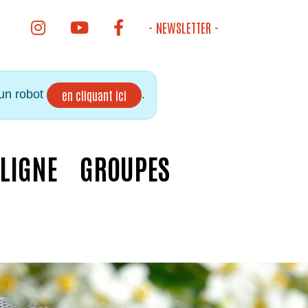
INSTAGRAM DE LA BIBLIOTHÈQUE
YOUTUBE DE LA BIBLIOTHÈQUE
FACEBOOK DE LA BIBLIOTHÈQUE
- NEWSLETTER -
 un robot
.
en cliquant ici
 LIGNE
GROUPES