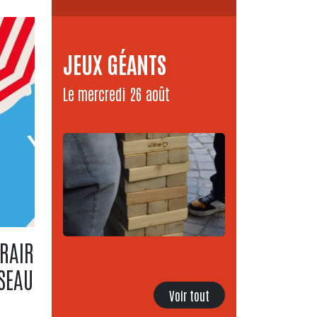
JEUX GÉANTS
Le mercredi 26 août
RAIRES D'ÉTÉ DU
SEAU
Voir tout