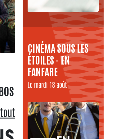
CINÉMA SOUS LES
ÉTOILES - EN
FANFARE
Le mardi 18 août
BOS
 tout
NS