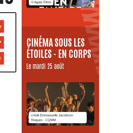
© Agats Films
QUES
CINÉMA SOUS LES
ÉTOILES - EN CORPS
Le mardi 25 août
crédit Emmanuelle Jacobson-
Roques - CQMM