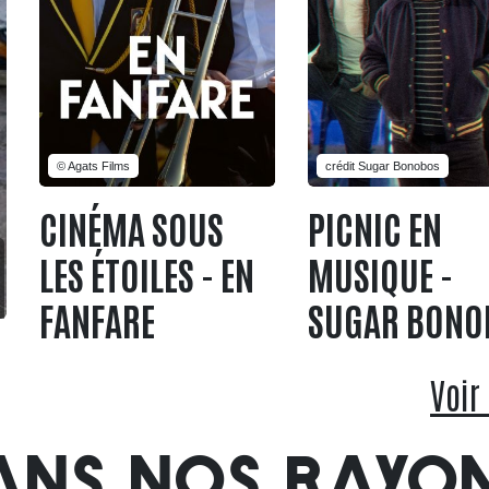
© Agats Films
crédit Sugar Bonobos
CINÉMA SOUS
PICNIC EN
LES ÉTOILES - EN
MUSIQUE -
FANFARE
SUGAR BONO
Voir
ANS NOS RAYO