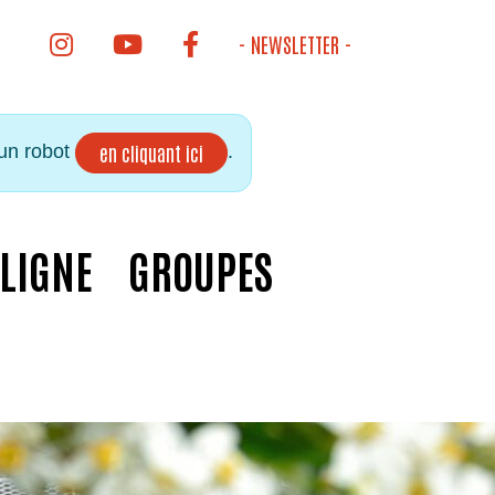
INSTAGRAM DE LA BIBLIOTHÈQUE
YOUTUBE DE LA BIBLIOTHÈQUE
FACEBOOK DE LA BIBLIOTHÈQUE
- NEWSLETTER -
 un robot
.
en cliquant ici
 LIGNE
GROUPES