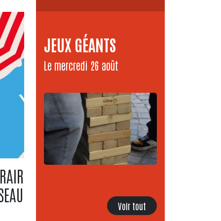
JEUX GÉANTS
Le mercredi 26 août
RAIRES D'ÉTÉ DU
SEAU
Voir tout