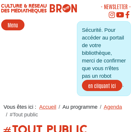
Panneau de gestion des cookies
- NEWSLETTER -
INSTAGR
YOU
Menu
Sécurité. Pour
accéder au portail
de votre
bibliothèque,
merci de confirmer
que vous n'êtes
pas un robot
.
en cliquant ici
Vous êtes ici :
Accueil
Au programme
Agenda
#Tout public
#TOUT PUBLIC