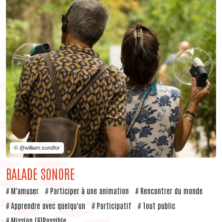
© @william.sundfor
BALADE SONORE
M'amuser
Participer à une animation
Rencontrer du monde
Apprendre avec quelqu'un
Participatif
Tout public
Mission [6]Possible