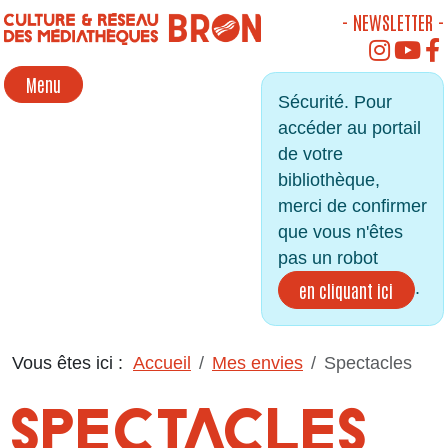
Panneau de gestion des cookies
- NEWSLETTER -
INSTAGR
YOU
Menu
Sécurité. Pour
accéder au portail
de votre
bibliothèque,
merci de confirmer
que vous n'êtes
pas un robot
.
en cliquant ici
Vous êtes ici :
Accueil
Mes envies
Spectacles
SPECTACLES