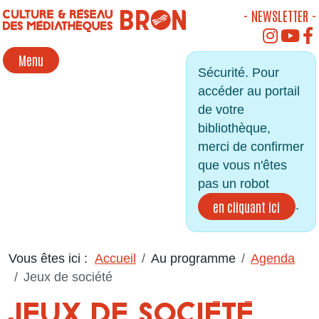
Panneau de gestion des cookies
- NEWSLETTER -
INSTAGR
YOU
Menu
Sécurité. Pour
accéder au portail
de votre
bibliothèque,
merci de confirmer
que vous n'êtes
pas un robot
.
en cliquant ici
Vous êtes ici :
Accueil
Au programme
Agenda
Jeux de société
JEUX DE SOCIÉTÉ