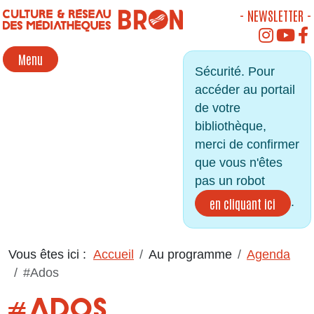
Panneau de gestion des cookies
- NEWSLETTER -
INSTAGR
YOU
Menu
Sécurité. Pour
accéder au portail
de votre
bibliothèque,
merci de confirmer
que vous n'êtes
pas un robot
.
en cliquant ici
Vous êtes ici :
Accueil
Au programme
Agenda
#Ados
#ADOS