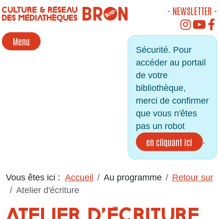
Panneau de gestion des cookies
- NEWSLETTER -
INSTAGR
YOU
Menu
Sécurité. Pour
accéder au portail
de votre
bibliothèque,
merci de confirmer
que vous n'êtes
pas un robot
.
en cliquant ici
Vous êtes ici :
Accueil
Au programme
Retour sur
Atelier d'écriture
ATELIER D'ÉCRITURE