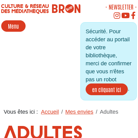
Panneau de gestion des cookies
- NEWSLETTER -
INSTAGR
YOU
Menu
Sécurité. Pour
accéder au portail
de votre
bibliothèque,
merci de confirmer
que vous n'êtes
pas un robot
.
en cliquant ici
Vous êtes ici :
Accueil
Mes envies
Adultes
ADULTES