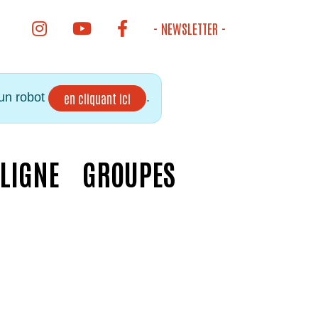
INSTAGRAM DE LA BIBLIOTHÈQUE
YOUTUBE DE LA BIBLIOTHÈQUE
FACEBOOK DE LA BIBLIOTHÈQUE
- NEWSLETTER -
 un robot
.
en cliquant ici
 LIGNE
GROUPES