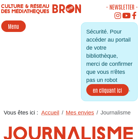
Panneau de gestion des cookies
- NEWSLETTER -
INSTAGR
YOU
Menu
Sécurité. Pour
accéder au portail
de votre
bibliothèque,
merci de confirmer
que vous n'êtes
pas un robot
.
en cliquant ici
Vous êtes ici :
Accueil
Mes envies
Journalisme
JOURNALISME