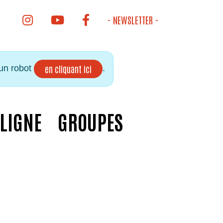
INSTAGRAM DE LA BIBLIOTHÈQUE
YOUTUBE DE LA BIBLIOTHÈQUE
FACEBOOK DE LA BIBLIOTHÈQUE
- NEWSLETTER -
 un robot
.
en cliquant ici
 LIGNE
GROUPES