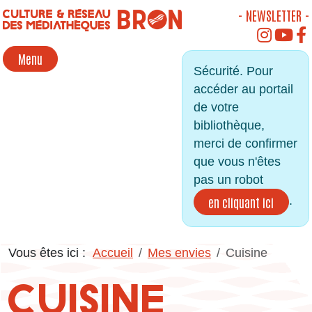
Panneau de gestion des cookies
- NEWSLETTER -
INSTAGR
YOU
Menu
Sécurité. Pour
accéder au portail
de votre
bibliothèque,
merci de confirmer
que vous n'êtes
pas un robot
.
en cliquant ici
Vous êtes ici :
Accueil
Mes envies
Cuisine
CUISINE